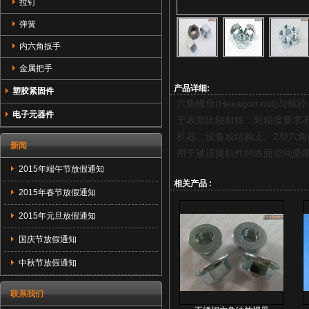
拉钉
弹簧
内六角扳手
金属把手
产品详细:
塑胶紧固件
六角螺母(Hexagon nu
电子元器件
于表面比较粗糙、对精度要求
机器、设备或结构上。2型六
新闻
用于被连接机件的表面空间受
2015年端午节放假通知
相关产品 :
2015年春节放假通知
2015年元旦放假通知
国庆节放假通知
中秋节放假通知
联系我们