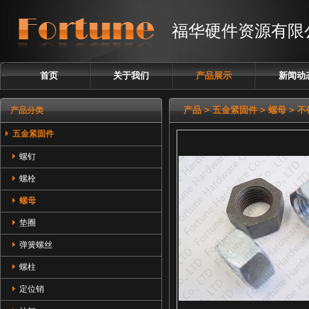
福华硬件资源有限
首页
关于我们
产品展示
新闻动
塑胶紧固件
产品
>
五金紧固件
>
螺母
> 
产品分类
五金紧固件
五金紧固件
螺钉
螺栓
螺母
垫圈
弹簧螺丝
螺柱
定位销