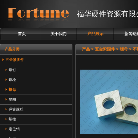
福华硬件资源有限
首页
关于我们
产品展示
新闻动
塑胶紧固件
产品
>
五金紧固件
>
螺母
> 
产品分类
五金紧固件
五金紧固件
螺钉
螺栓
螺母
垫圈
弹簧螺丝
螺柱
定位销